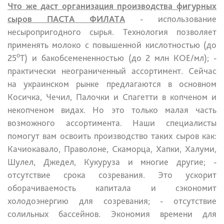
Что же даст организация производства фигурных
сыров ПАСТА ФИЛАТА
- использование
несыропригодного сырья. Технология позволяет
применять молоко с повышенной кислотностью (до
о
25
Т) и бакобсемененностью (до 2 млн КОЕ/мл);
-
практически неограниченный ассортимент. Сейчас
на украинском рынке предлагаются в основном
Косичка, Чечил, Палочки и Спагетти в копченом и
некопченом видах. Но это только малая часть
возможного ассортимента. Наши специалисты
помогут вам освоить производство таких сыров как:
Качиокавало, Праволоне, Скаморца, Хапки, Халуми,
Шулел, Джедел, Кукуруза и многие другие;
-
отсутствие срока созревания. Это ускорит
оборачиваемость капитала и сэкономит
холодоэнергию для созревания;
- отсутствие
солильных бассейнов. Экономия времени для